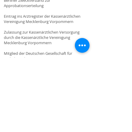
Berliner Zweckverband zur
Approbationserteilung
Eintrag ins Arztregister der Kassenärztlichen
Vereinigung Mecklenburg Vorpommern
Zulassung zur Kassenärztlichen Versorgung
durch die Kassenärztliche Vereinigung
Mecklenburg Vorpommern
Mitglied der Deutschen Gesellschaft für
Verhaltenstherapie (DGVT)
http://www.dgvt.de/index.html
Mitglied der Psychotherapeutenkammer
Mecklenburg Vorpommern
Das Berufsrecht ist durch das
Psychotherapeutengesetz vom
01.01.1999
geregelt.
http://www.dpg-
stuttgart.de/PsychThG.htm