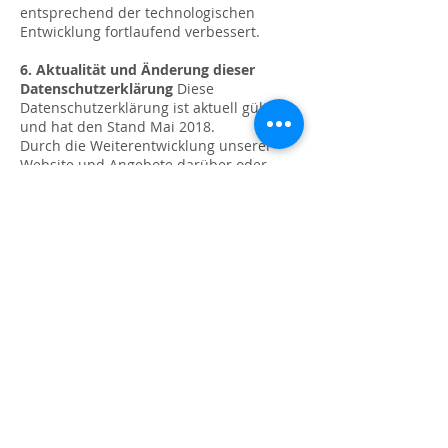
entsprechend der technologischen
Entwicklung fortlaufend verbessert.
6. Aktualität und Änderung dieser
Datenschutzerklärung
Diese
Datenschutzerklärung ist aktuell gültig
und hat den Stand Mai 2018.
Durch die Weiterentwicklung unserer
Website und Angebote darüber oder
aufgrund geänderter gesetzlicher
beziehungsweise behördlicher Vorgaben
kann es notwendig werden, diese
Datenschutzerklärung zu ändern. Die
jeweils aktuelle Datenschutzerklärung
kann jederzeit auf der Website unter
https://www.kindertherapie-
waren.com/datenschutz
von Ihnen
abgerufen und ausgedruckt werden.
1
a) Cookies: Wir setzen auf unserer Seite
Cookies ein. Hierbei handelt es sich um
Dateien, die Ihr Browser automatisch
erstellt und die auf Ihrem Endgerät